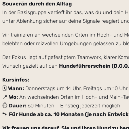
Souverän durch den Alltag
In der Basisgruppe vertieft ihr das, was du und dein 
unter Ablenkung sicher auf deine Signale reagiert u
Wir trainieren an wechselnden Orten im Hoch- und Mai
belebten oder reizvollen Umgebungen gelassen zu blei
Der Fokus liegt auf gefestigtem Teamwork, klarer Ko
Wunsch gezielt auf den
Hundeführerschein (D.O.Q.
Kursinfos:
🗓
Wann:
Donnerstags um 14 Uhr, Freitags um 10 Uhr 
📍
Wo:
An wechselnden Orten im Hoch- und Main-Ta
⏱
Dauer:
60 Minuten – Einstie
🐾
Für Hunde ab ca. 10 Monaten (je nach Entwic
Wir freuen uns darauf, Sie und Ihren Hund zu beg