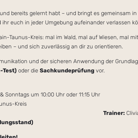
Hund bereits gelernt habt – und bringt es gemeinsam in 
nd ihr euch in jeder Umgebung aufeinander verlassen k
n-Taunus-Kreis: mal im Wald, mal auf Wiesen, mal mitt
ben – und sich zuverlässig an dir zu orientieren.
mmunikation und der sicheren Anwendung der Grundlagen
-Test)
oder die
Sachkundeprüfung
vor.
& Sonntags um 10:00 Uhr oder 11:15 Uhr
unus-Kreis
g jederzeit möglich
Trainer:
Cliv
klungsstand)
leiten!